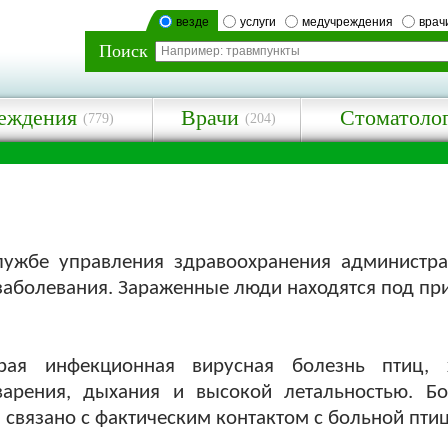
везде
услуги
медучреждения
врач
Поиск
еждения
Врачи
Стоматоло
(779)
(204)
ужбе управления здравоохранения администрац
 заболевания. Зараженные люди находятся под п
ая инфекционная вирусная болезнь птиц, х
арения, дыхания и высокой летальностью. Бо
 связано с фактическим контактом с больной птиц