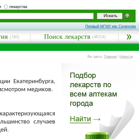
и
лекарства
Первый МГМУ им. Сеченова
гия
Поиск лекарств
(346)
(48114)
Вы здесь:
Главная
/
Новости
ии Екатеринбурга,
рисмотром медиков.
арактеризующаяся
льшинство случаев
ей.