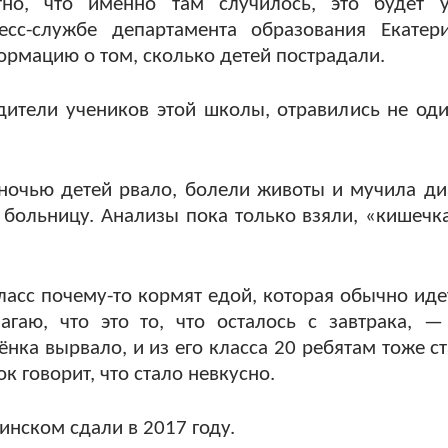
но, что именно там случилось, это будет у
есс-службе департамента образования Екатер
рмацию о том, сколько детей пострадали.
ители учеников этой школы, отравились не оди
ночью детей рвало, болели животы и мучила ди
больницу. Анализы пока только взяли, «кишечка
ласс почему-то кормят едой, которая обычно идет
аю, что это то, что осталось с завтрака, —
нка вырвало, и из его класса 20 ребятам тоже с
 говорит, что стало невкусно.
нском сдали в 2017 году.