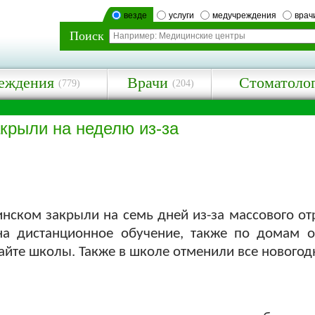
везде
услуги
медучреждения
врач
Поиск
еждения
Врачи
Стоматоло
(779)
(204)
крыли на неделю из-за
ском закрыли на семь дней из-за массового отр
 на дистанционное обучение, также по домам 
 сайте школы. Также в школе отменили все нового