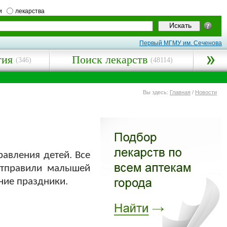
и
лекарства
Первый МГМУ им. Сеченова
гия
Поиск лекарств
(346)
(48114)
Вы здесь:
Главная
/
Новости
авления детей. Все
отправили малышей
дние праздники.