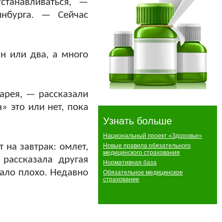
станавливаться, —
инбурга. — Сейчас
н или два, а много
арея, — рассказали
» это или нет, пока
Узнать больше
Национальный проект «Здоровье»
 на завтрак: омлет,
Новые правила обязательного
медицинского страхования
 рассказала другая
Нормативная база
тало плохо. Недавно
Обязательное медицинское
страхование