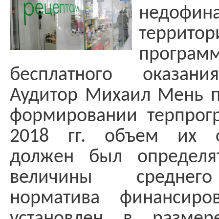
недофин
территор
програм
бесплатного оказан
Аудитор Михаил Мень п
формировании терпрог
2018 гг. объем их ф
должен был определя
величины среднег
норматива финансиро