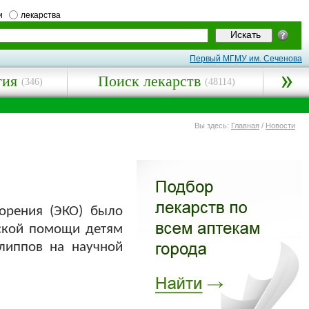
и
лекарства
Первый МГМУ им. Сеченова
гия
Поиск лекарств
(346)
(48114)
Вы здесь:
Главная
/
Новости
орения (ЭКО) было
нской помощи детям
липпов на научной