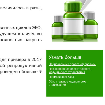
увеличилось в разы,
твенных циклов ЭКО,
будущем количество
 полностью закрыть
Узнать больше
 для примера в 2017
Национальный проект «Здоровье»
ной репродуктивной
Новые правила обязательного
 проведено больше 9
медицинского страхования
Нормативная база
Обязательное медицинское
страхование