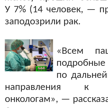
У 7% (14 человек, — п
заподозрили рак.
«Всем па
подробные
по дальне
направления к сп
онкологам», — рассказ