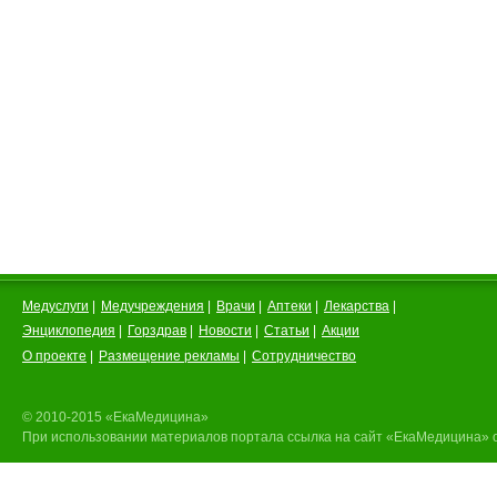
Медуслуги
|
Медучреждения
|
Врачи
|
Аптеки
|
Лекарства
|
Энциклопедия
|
Горздрав
|
Новости
|
Статьи
|
Акции
О проекте
|
Размещение рекламы
|
Сотрудничество
© 2010-2015 «ЕкаМедицина»
При использовании материалов портала ссылка на сайт «ЕкаМедицина» 