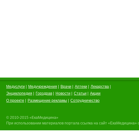
Медуслуги
|
Медучреждения
|
Врачи
|
Аптеки
|
Лекарства
|
Энциклопедия
|
Горздрав
|
Новости
|
Статьи
|
Акции
О проекте
|
Размещение рекламы
|
Сотрудничество
© 2010-2015 «ЕкаМедицина»
При использовании материалов портала ссылка на сайт «ЕкаМедицина» 