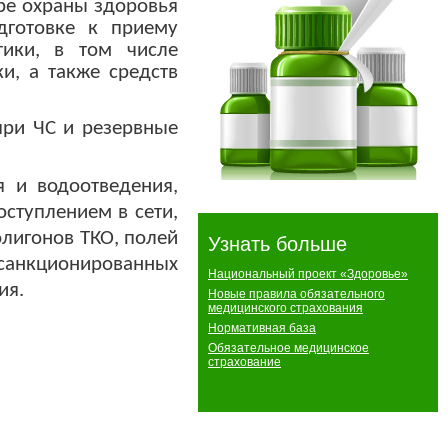
ере охраны здоровья
дготовке к приему
тики, в том числе
и, а также средств
при ЧС и резервные
я и водоотведения,
ступлением в сети,
олигонов ТКО, полей
Узнать больше
есанкционированных
Национальный проект «Здоровье»
ия.
Новые правила обязательного
медицинского страхования
Нормативная база
Обязательное медицинское
страхование