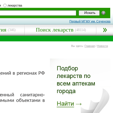
и
лекарства
Первый МГМУ им. Сеченова
гия
Поиск лекарств
(346)
(48114)
Вы здесь:
Главная
/
Новости
ений в регионах РФ
енный санитарно-
чимыми объектами в