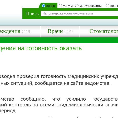
везде
услуги
медучреждения
врач
Поиск
еждения
Врачи
Стоматоло
(779)
(204)
ения на готовность оказать
оводья проверил готовность медицинских учрежд
ных ситуаций, сообщается на сайте ведомства.
мство сообщило, что усилило государств
кий контроль за всеми эпидемиологически зна
период.