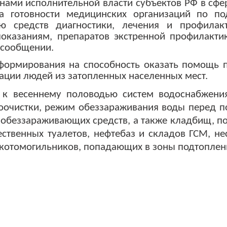
анами исполнительной власти субъектов РФ в сф
а готовности медицинских организаций по по
ю средств диагностики, лечения и профилак
оказаниям, препаратов экстренной профилактик
 сообщении.
формирования на способность оказать помощь 
ации людей из затопленных населенных мест.
ь к весеннему половодью систем водоснабжени
оочистки, режим обеззараживания воды перед по
 обеззараживающих средств, а также кладбищ, п
ественных туалетов, нефтебаз и складов ГСМ, н
 скотомогильников, попадающих в зоны подтоплен