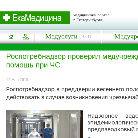
медицинский портал
г. Екатеринбурга
Медуслуги
Медучр
(7801)
Роспотребнадзор проверил медучрежд
помощь при ЧС.
12 Мая 2019
Роспотребнадзор в преддверии весеннего пол
действовать в случае возникновения чрезвычай
Надзорное ведо
эпидемиологичес
предпаводковый 