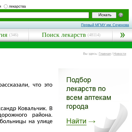
и
лекарства
Первый МГМУ им. Сеченова
гия
Поиск лекарств
(346)
(48114)
Вы здесь:
Главная
/
Новости
ассказали, что это
сандр Ковальчик. В
орожного района.
 больницы на улице