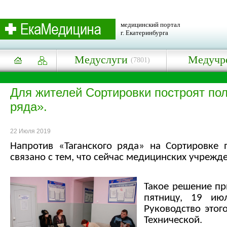
медицинский портал
г. Екатеринбурга
Медуслуги
Медучр
(7801)
Для жителей Сортировки построят пол
ряда».
22 Июля 2019
Напротив «Таганского ряда» на Сортировке п
связано с тем, что сейчас медицинских учрежде
Такое решение пр
пятницу, 19 ию
Руководство этог
Технической.