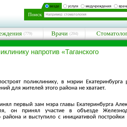
везде
услуги
медучреждения
врач
Поиск
еждения
Врачи
Стоматоло
(779)
(204)
иклинику напротив «Таганского
остроят поликлинику, в мэрии Екатеринбурга р
ний для жителей этого района не хватает.
инял первый зам мэра главы Екатеринбурга Алек
ля, он принял участие в объезде Железнод
о района и выступило с инициативой постройки