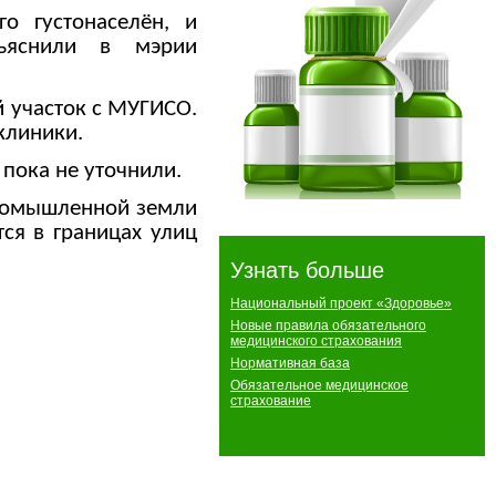
о густонаселён, и
ъяснили в мэрии
 участок с МУГИСО.
клиники.
 пока не уточнили.
промышленной земли
ся в границах улиц
Узнать больше
Национальный проект «Здоровье»
Новые правила обязательного
медицинского страхования
Нормативная база
Обязательное медицинское
страхование