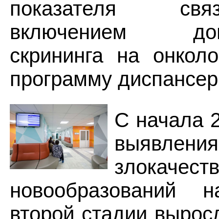
показателя св
включением допо
скрининга на онкол
программу диспансер
С начала 
выявления
злокачест
новообразований 
второй стадии вырос