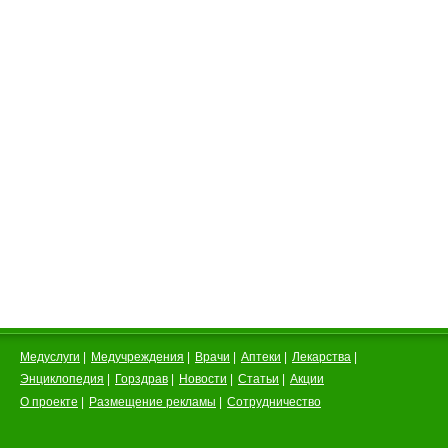
Медуслуги
|
Медучреждения
|
Врачи
|
Аптеки
|
Лекарства
|
Энциклопедия
|
Горздрав
|
Новости
|
Статьи
|
Акции
О проекте
|
Размещение рекламы
|
Сотрудничество