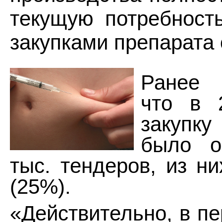
текущую потребност
закупками препарата 
Ранее 
что в 
закуп
было о
тыс. тендеров, из н
(25%).
«Действительно, в п