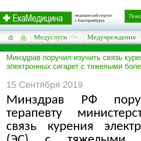
медицинский портал
Пои
г. Екатеринбурга
Медуслуги
Медучреждения
(7801)
(
Минздрав поручил изучить связь куре
электронных сигарет с тяжелыми бол
15 Сентября 2019
Минздрав РФ пору
терапевту министерс
связь курения элект
(ЭС) с тяжелыми з