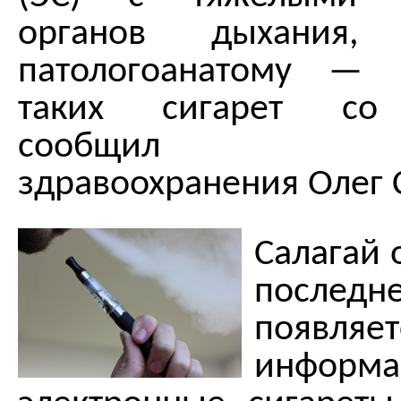
органов дыхания,
патологоанатому — 
таких сигарет со 
сообщил зам
здравоохранения Олег 
Салагай 
после
появляе
информа