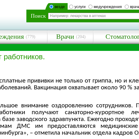
везде
услуги
медучреждения
врач
Поиск
еждения
Врачи
Стоматоло
(779)
(204)
 работников.
платные прививки не только от гриппа, но и кл
аболеваний. Вакцинация охватывает около 90 % з
ольшое внимание оздоровлению сотрудников. 
ботники получают санаторно-курортное леч
а базе заводского здравпункта. Ежегодно проход
ммам ДМС им предоставляются медицинские
инбурга», – отметила начальник отдела кадров 