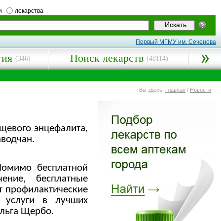
и
лекарства
Первый МГМУ им. Сеченова
гия
Поиск лекарств
(346)
(48114)
Вы здесь:
Главная
/
Новости
ещевого энцефалита,
аводчан.
Помимо бесплатной
ение, бесплатные
ят профилактические
 услуги в лучших
Ольга Щербо.