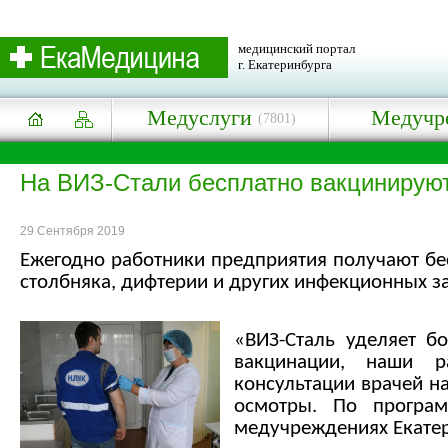
медицинский портал
г. Екатеринбурга
Медуслуги
Медучр
(7801)
На ВИЗ-Стали бесплатно вакцинируют
29 Сентября 2019
Ежегодно работники предприятия получают бес
столбняка, дифтерии и других инфекционных з
«ВИЗ-Сталь уделяет б
вакцинации, наши ра
консультации врачей н
осмотры. По програ
медучреждениях Екатер