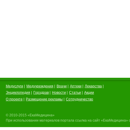
Медуслуги
|
Медучреждения
|
Врачи
|
Аптеки
|
Лекарства
|
Энциклопедия
|
Горздрав
|
Новости
|
Статьи
|
Акции
О проекте
|
Размещение рекламы
|
Сотрудничество
© 2010-2015 «ЕкаМедицина»
При использовании материалов портала ссылка на сайт «ЕкаМедицина» 