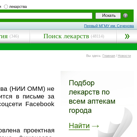
и
лекарства
Первый МГМУ им. Сеченова
гия
Поиск лекарств
(346)
(48114)
Вы здесь:
Главная
/
Новости
тва (НИИ ОММ) не
ится в письме за
соцсети Facebook
овлена проектная