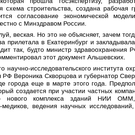
 которая прошла госэкспертизу, разрабо
я схема строительства, создана рабочая гр
ится согласование экономической модел
естно с Минздравом России.
уй, веская. Но это не объясняет, зачем тогд
а прилетала в Екатеринбург и закладывала
ит так, будто министр здравоохранения Р
ментировал этот документ Альшевских.
го научно-исследовательского института о
 РФ Вероника Скворцова и губернатор Свер
е города еще в марте этого года. Предпол
торый создается при участии частных комп
о нового комплекса зданий НИИ ОММ,
в-медиков, ведения научных исследований