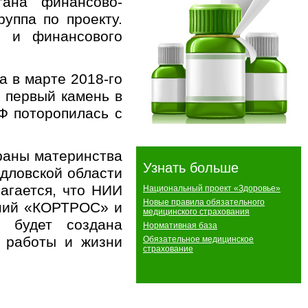
тана финансово-
уппа по проекту.
и и финансового
а в марте 2018-го
 первый камень в
Ф поторопилась с
храны материнства
Узнать больше
дловской области
агается, что НИИ
Национальный проект «Здоровье»
Новые правила обязательного
аний «КОРТРОС» и
медицинского страхования
 будет создана
Нормативная база
, работы и жизни
Обязательное медицинское
страхование