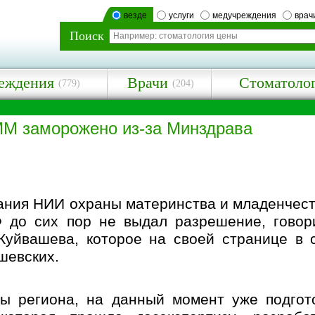
везде
услуги
медучреждения
врач
Поиск
еждения
Врачи
Стоматоло
(779)
(204)
ММ заморожено из-за Минздрава
дания НИИ охраны материнства и младенчес
Ф до сих пор не выдал разрешение, говор
Куйвашева, которое на своей странице в 
шевских.
ы региона, на данный момент уже подгот