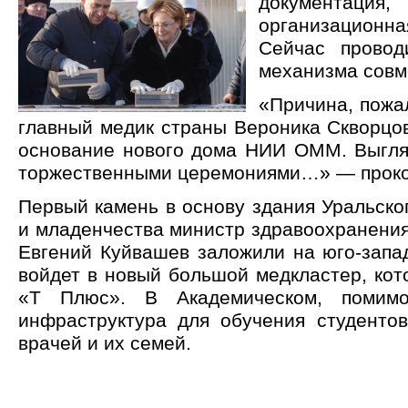
документация,
организационна
Сейчас провод
механизма совм
«Причина, пожал
главный медик страны Вероника Скворцов
основание нового дома НИИ ОММ. Выгляд
торжественными церемониями…» — проком
Первый камень в основу здания Уральско
и младенчества министр здравоохранения
Евгений Куйвашев заложили на юго-запад
войдет в новый большой медкластер, ко
«Т Плюс». В Академическом, помим
инфраструктура для обучения студенто
врачей и их семей.