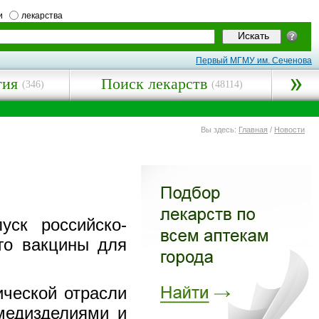
и
лекарства
Первый МГМУ им. Сеченова
гия
Поиск лекарств
(346)
(48114)
Вы здесь:
Главная
/
Новости
уск российско-
его вакцины для
ической отрасли
медизделиями и