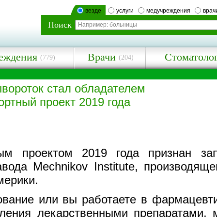
везде
услуги
медучреждения
врач
Поиск
еждения
Врачи
Стоматоло
(779)
(204)
ывороток стал обладателем
ртный проект 2019 года
ым проектом 2019 года признан зап
авода Mechnikov Institute, производящ
мерики.
ование или вы работаете в фармацевт
еления лекарственными препаратами, 