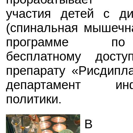
участия детей с д
(спинальная мышечн
программе по
бесплатному дост
препарату «Рисдипл
департамент инф
политики.
В Све