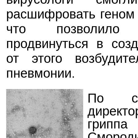
расшифровать геном 
что позволило з
продвинуться в соз
от этого возбудите
пневмонии.
По сл
дирек
грипп
Смород