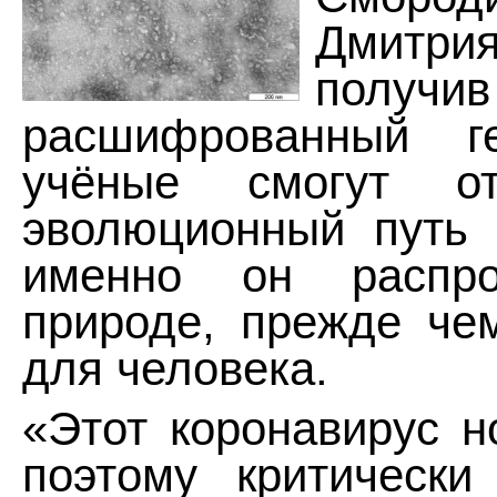
Дмитри
получив
расшифрованный г
учёные смогут от
эволюционный путь 
именно он распро
природе, прежде че
для человека.
«Этот коронавирус н
поэтому критически