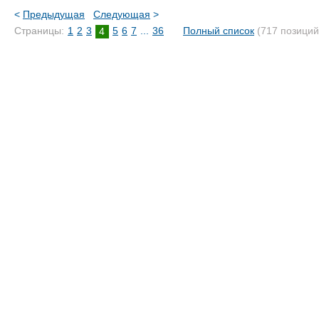
<
Предыдущая
Следующая
>
Страницы:
1
2
3
5
6
7
...
36
Полный список
(717 позиций
4