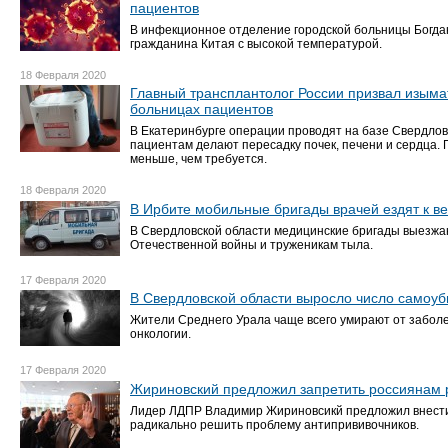
пациентов
В инфекционное отделение городской больницы Богдан
гражданина Китая с высокой температурой.
18 Февраля 2020
Главный трансплантолог России призвал изыма
больницах пациентов
В Екатеринбурге операции проводят на базе Свердлов
пациентам делают пересадку почек, печени и сердца. 
меньше, чем требуется.
18 Февраля 2020
В Ирбите мобильные бригады врачей ездят к в
В Свердловской области медицинские бригады выезжа
Отечественной войны и труженикам тыла.
17 Февраля 2020
В Свердловской области выросло число самоуби
Жители Среднего Урала чаще всего умирают от забол
онкологии.
17 Февраля 2020
Жириновский предложил запретить россиянам р
Лидер ЛДПР Владимир Жириновсикй предложил внести 
радикально решить проблему антипрививочников.