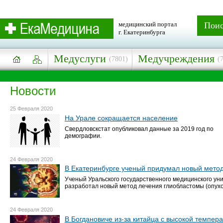
медицинский портал
Пои
г. Екатеринбурга
Медуслуги
Медучреждения
(7801)
(
Новости
25 Февраля 2020
На Урале сокращается население
Свердловскстат опубликовал данные за 2019 год по
демографии.
24 Февраля 2020
В Екатеринбурге ученый придумал новый метод
Ученый Уральского государственного медицинского ун
разработал новый метод лечения глиобластомы (опухо
24 Февраля 2020
В Богдановиче из-за китайца с высокой темпер