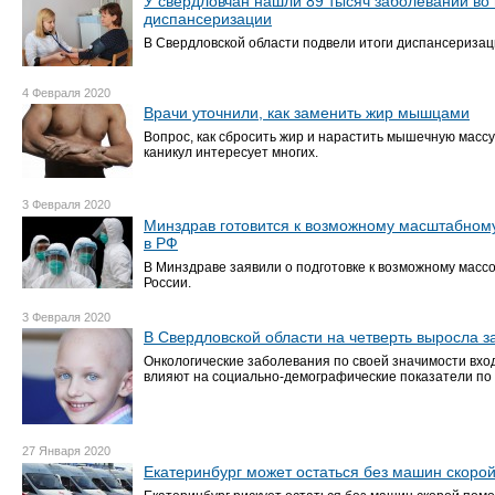
У свердловчан нашли 89 тысяч заболеваний во
диспансеризации
В Свердловской области подвели итоги диспансеризаци
4 Февраля 2020
Врачи уточнили, как заменить жир мышцами
Вопрос, как сбросить жир и нарастить мышечную массу
каникул интересует многих.
3 Февраля 2020
Минздрав готовится к возможному масштабном
в РФ
В Минздраве заявили о подготовке к возможному масс
России.
3 Февраля 2020
В Свердловской области на четверть выросла 
Онкологические заболевания по своей значимости вход
влияют на социально-демографические показатели по 
27 Января 2020
Екатеринбург может остаться без машин скорой