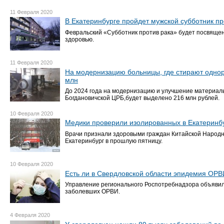
11 Февраля 2020
В Екатеринбурге пройдет мужской субботник пр
Февральский «Субботник против рака» будет посвяще
здоровью.
11 Февраля 2020
На модернизацию больницы, где стирают однор
млн
До 2024 года на модернизацию и улучшение материаль
Богдановичской ЦРБ,будет выделено 216 млн рублей.
10 Февраля 2020
Медики проверили изолированных в Екатеринбу
Врачи признали здоровыми граждан Китайской Народн
Екатеринбург в прошлую пятницу.
10 Февраля 2020
Есть ли в Свердловской области эпидемия ОР
Управление регионального Роспотребнадзора объявил
заболевших ОРВИ.
4 Февраля 2020