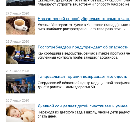
Екатеринбург рискует остаться без машин скорой по
планируют устроить забастовку и попросту массово не
27 Января 2020
Назван легкий способ уберечься от самого част
Ученые Университет Куинс в Кингстоне (Канада) выяснил
риск наиболее распространенного типа рака печени.
26 Января 2020
Роспотребнадзор предупреждает об опасности 
Как сообщили в ведомстве, сейчас в пункте пропуска ч
усиленный контроль прибывающих пассажиров.
26 Января 2020
Танцевальная терапия возвращает молодость
Свердловский областной центр медицинской профилак
дэнс" в рамках Школы здоровья 50+.
20 Января 2020
Дневной сон делает детей счастливее и умнее
Переходя из детского сада в школу, многие дети радую
спать днём.