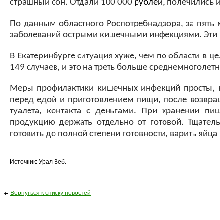
страшный сон. Отдали 100 000
рублей
, полечились 
По данным областного Роспотребнадзора, за пять 
заболеваний острыми кишечными инфекциями. Эти по
В Екатеринбурге ситуация хуже, чем по области в 
149 случаев, и это на треть больше среднемноголетн
Меры профилактики кишечных инфекций просты, н
перед едой и приготовлением пищи, после возвращ
туалета, контакта с деньгами. При хранении пи
продукцию держать отдельно от готовой. Тщате
готовить до полной степени готовности, варить яйц
Источник: Урал Веб.
Вернуться к списку новостей