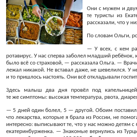
Они с мужем и двум
те туристы из Ека
рассказали, что у н
По словам Ольги, ро
— У всех, с кем р
ротавирус. У нас сперва заболел младший ребёнок, к
было всё со страховой, — рассказала Ольга. — Врач
лежал никакой. Не вставал даже, не шевелился. У н
и то пришлось настоять. Они всё откладывали госпи
Здесь малыш два дня провёл под капельницей.
те же симптомы: высокая температура, рвота, диаре
— 5 дней один болел, 5 — другой. Обоим поставили 
что лекарства, которые я брала из России, не помо
интересно: выписывают те, что у нас можно детям с 
екатеринбурженка. — Знакомые вернулись из Турции