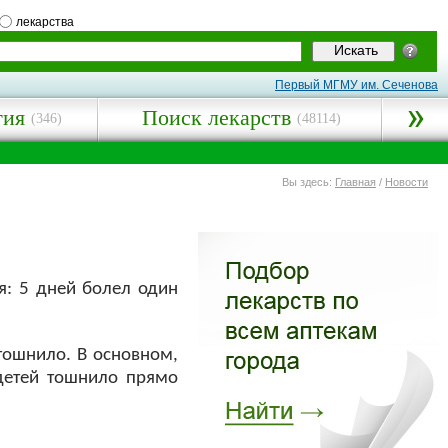
лекарства
Первый МГМУ им. Сеченова
гия
Поиск лекарств
(346)
(48114)
Вы здесь:
Главная
/
Новости
я: 5 дней болел один
 тошнило. В основном,
 детей тошнило прямо