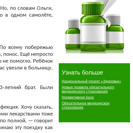
Но, по словам Ольги,
но в одном самолёте,
. По всему побережью
, понос. Ещё непросто
о не помогло. Ребёнок
ас увезли в больницу,
Узнать больше
Национальный проект «Здоровье»
-летний брат. Были
Новые правила обязательного
медицинского страхования
Нормативная база
Обязательное медицинское
фекция. Хочу сказать,
страхование
ными лекарствами тоже
и по полной, — говорит
минаю эту поездку как