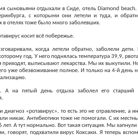
я сыновьями отдыхали в Сиде, отель Diamond beach. 
теринбурга, с которыми они летели и туда, и обрат
их в отелях тоже было много заболевших.
тавирус косит всё побережье.
азговаривали, когда летели обратно, заболели дети
оторому год. У него поднялась температура 39,9, рвота
и приходят, выписывают лекарства. Мы их выкупили. Н
его уже обезвоживание полное. И только на 4-й день н
тализацию.
 А на пятый день отдыха заболел его старший 3
я.
диагноз «ротавирус», то есть это не отравление, а ин
гали никак. Антибиотики тоже не помогали. С их мест
6 лет. А тут нормально. Вот такая ситуация. Мы хапнул
, говорят, подхватили вирус Коксаки. Я теперь вспо