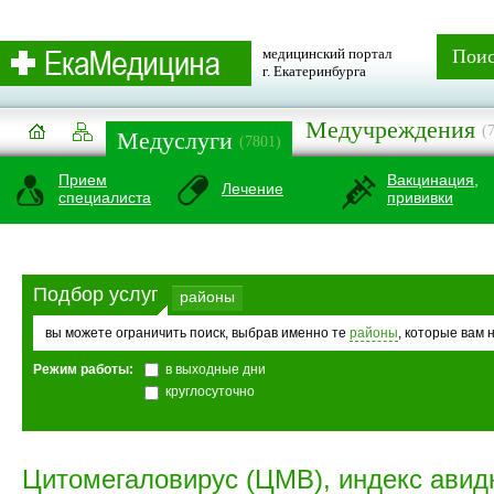
медицинский портал
Пои
г. Екатеринбурга
Медучреждения
(
Медуслуги
(7801)
Прием
Вакцинация,
Лечение
специалиста
прививки
Подбор услуг
районы
вы можете ограничить поиск, выбрав именно те
районы
, которые вам 
Режим работы:
в выходные дни
круглосуточно
Цитомегаловирус (ЦМВ), индекс авидн