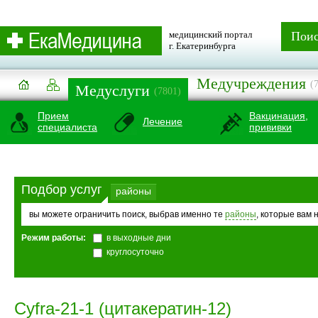
медицинский портал
Пои
г. Екатеринбурга
Медучреждения
(
Медуслуги
(7801)
Прием
Вакцинация,
Лечение
специалиста
прививки
Подбор услуг
районы
вы можете ограничить поиск, выбрав именно те
районы
, которые вам 
Режим работы:
в выходные дни
круглосуточно
Cyfra-21-1 (цитакератин-12)