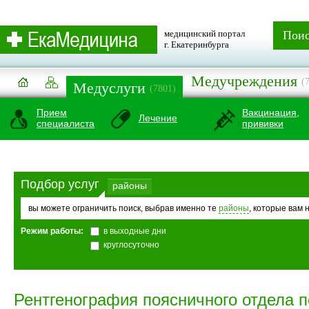
медицинский портал
Пои
г. Екатеринбурга
Медучреждения
(
Медуслуги
(7801)
Прием
Вакцинация,
Лечение
специалиста
прививки
Подбор услуг
районы
вы можете ограничить поиск, выбрав именно те
районы
, которые вам 
Режим работы:
в выходные дни
круглосуточно
Рентгенография поясничного отдела п