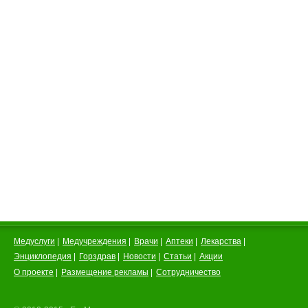
Медуслуги
|
Медучреждения
|
Врачи
|
Аптеки
|
Лекарства
|
Энциклопедия
|
Горздрав
|
Новости
|
Статьи
|
Акции
О проекте
|
Размещение рекламы
|
Сотрудничество