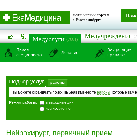
медицинский портал
Пои
г. Екатеринбурга
Медучреждения
(
Медуслуги
(7801)
Прием
Вакцинация,
Лечение
специалиста
прививки
Подбор услуг
районы
вы можете ограничить поиск, выбрав именно те
районы
, которые вам 
Режим работы:
в выходные дни
круглосуточно
Нейрохирург, первичный прием