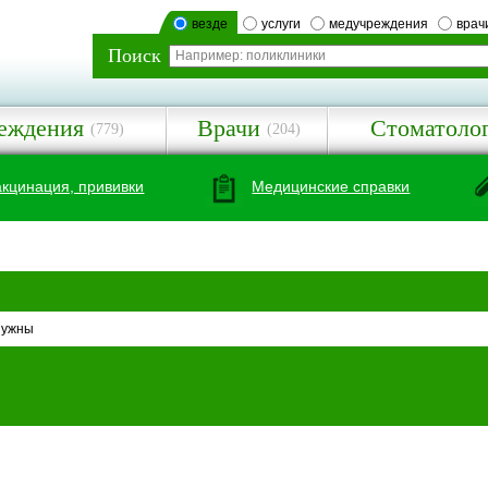
везде
услуги
медучреждения
врач
Поиск
еждения
Врачи
Стоматоло
(779)
(204)
акцинация, прививки
Медицинские справки
нужны