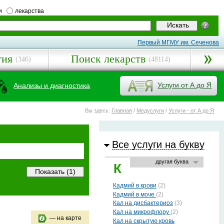
и
лекарства
Первый МГМУ им. Сеченова
гия
Поиск лекарств
(346)
(48114)
Услуги от А до Я
Анализы и диагностика
Вы здесь:
Главная
/
Медуслуги
/
Услуги - от А до Я
Все услуги на букву
другая буква
К
Кадмий в крови
(2)
Кадмий в моче
(2)
Кал на дисбактериоз
(3)
Кал на микрофлору
(2)
— на карте
Кал на скрытую кровь