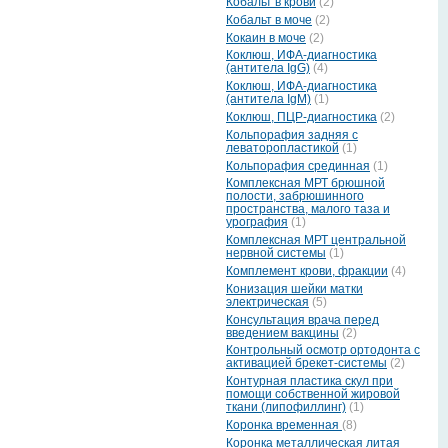
Кобальт в крови
(2)
Кобальт в моче
(2)
Кокаин в моче
(2)
Коклюш, ИФА-диагностика
(антитела IgG)
(4)
Коклюш, ИФА-диагностика
(антитела IgM)
(1)
Коклюш, ПЦР-диагностика
(2)
Кольпорафия задняя с
леваторопластикой
(1)
Кольпорафия срединная
(1)
Комплексная МРТ брюшной
полости, забрюшинного
пространства, малого таза и
урография
(1)
Комплексная МРТ центральной
нервной системы
(1)
Комплемент крови, фракции
(4)
Конизация шейки матки
электрическая
(5)
Консультация врача перед
введением вакцины
(2)
Контрольный осмотр ортодонта с
активацией брекет-системы
(2)
Контурная пластика скул при
помощи собственной жировой
ткани (липофиллинг)
(1)
Коронка временная
(8)
Коронка металлическая литая