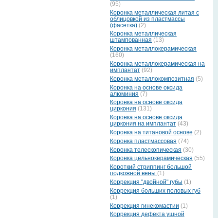
(95)
Коронка металлическая литая с
облицовкой из пластмассы
(фасетка)
(2)
Коронка металлическая
штампованная
(13)
Коронка металлокерамическая
(160)
Коронка металлокерамическая на
имплантат
(92)
Коронка металлокомпозитная
(5)
Коронка на основе оксида
алюминия
(7)
Коронка на основе оксида
циркония
(131)
Коронка на основе оксида
циркония на имплантат
(43)
Коронка на титановой основе
(2)
Коронка пластмассовая
(74)
Коронка телескопическая
(30)
Коронка цельнокерамическая
(55)
Короткий стриппинг большой
подкожной вены
(1)
Коррекция "двойной" губы
(1)
Коррекция больших половых губ
(1)
Коррекция гинекомастии
(1)
Коррекция дефекта ушной