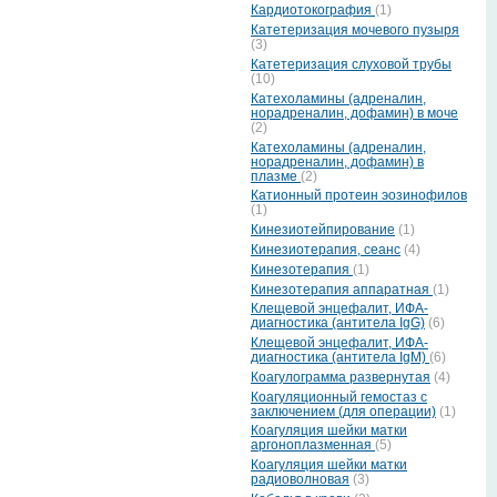
Кардиотокография
(1)
Катетеризация мочевого пузыря
(3)
Катетеризация слуховой трубы
(10)
Катехоламины (адреналин,
норадреналин, дофамин) в моче
(2)
Катехоламины (адреналин,
норадреналин, дофамин) в
плазме
(2)
Катионный протеин эозинофилов
(1)
Кинезиотейпирование
(1)
Кинезиотерапия, сеанс
(4)
Кинезотерапия
(1)
Кинезотерапия аппаратная
(1)
Клещевой энцефалит, ИФА-
диагностика (антитела IgG)
(6)
Клещевой энцефалит, ИФА-
диагностика (антитела IgМ)
(6)
Коагулограмма развернутая
(4)
Коагуляционный гемостаз с
заключением (для операции)
(1)
Коагуляция шейки матки
аргоноплазменная
(5)
Коагуляция шейки матки
радиоволновая
(3)