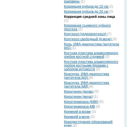
раковины
(1)
Коррекция рубцов до 10 см
(2)
Коррекция рубцов до 20 см
(2)
Коррекция средней зоны лица
(1)
Коррекция съемного зубного
протеза
(2)
Кортизол (гидрокортизол)
(7)
Кортизол свободный (в моче)
(3)
Корь, ИФА-диагностика (антитела
IgG)
(1)
Костная пластика альвеолярного
гребня костной стружкой
(2)
Костная пластика альвеолярного
гребня костными блоками с
забором аутокости
(2)
Краснуха, ИФА-диагностика
(антитела IgG)
(6)
Краснуха, ИФА-диагностика
(антитела IgМ)
(6)
Креатинин (кровь)
(5)
Креатинин (моча)
(1)
Креатинкиназа (КФК)
(5)
Креатинкиназа-МВ
(3)
Кремний в крови
(3)
Кремний в моче
(2)
Криодеструкция образований
кожи
(2)