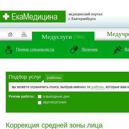
медицинский портал
г. Екатеринбурга
Медучр
Медуслуги
(7801)
Прием специалиста
Лечение
В
Подбор услуг
районы
вы можете ограничить поиск, выбрав именно те
районы
, которые вам 
Режим работы:
в выходные дни
круглосуточно
Коррекция средней зоны лица