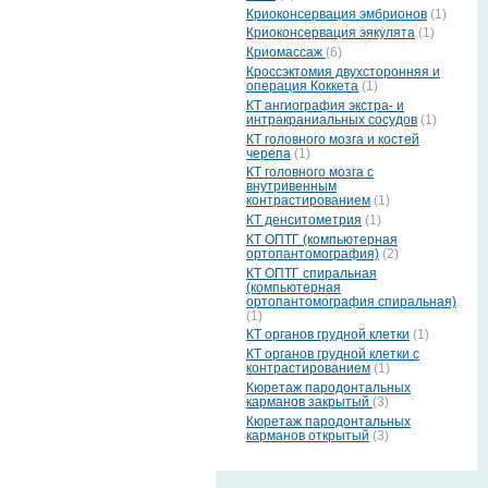
Криоконсервация эмбрионов
(1)
Криоконсервация эякулята
(1)
Криомассаж
(6)
Кроссэктомия двухсторонняя и
операция Коккета
(1)
КТ ангиография экстра- и
интракраниальных сосудов
(1)
КТ головного мозга и костей
черепа
(1)
КТ головного мозга с
внутривенным
контрастированием
(1)
КТ денситометрия
(1)
КТ ОПТГ (компьютерная
ортопантомография)
(2)
КТ ОПТГ спиральная
(компьютерная
ортопантомография спиральная)
(1)
КТ органов грудной клетки
(1)
КТ органов грудной клетки с
контрастированием
(1)
Кюретаж пародонтальных
карманов закрытый
(3)
Кюретаж пародонтальных
карманов открытый
(3)