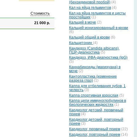
(бензидиновой пробой)
(4)
Кал на яйца гельминтов
(4)
Кал на яйца гельминтов и цисты
Стоимость
простейших
(1)
Кальций в моче
(2)
21 000 р.
Кальций ионизированный в крови
(6)
Кальций общий в крови
(6)
Кальцитонин
(4)
Кандидоз (Candida albicans),
ПЦР-диагностика
(5)
Кандидоз, ИФА-диагностика (IgG)
(5)
Каннабиноиды (марихуана) в
моче
(2)
Кантопластика (изменение
разреза глаз)
(1)
Каппа для отбеливания зубов, 1
челюсть
(3)
Каппа спортивная взрослая
(5)
Каппа цепи иммуноглобулинов в
биологических жидкостях
(1)
Кардиолог детский, первичный
прием
(4)
Кардиолог детский, повторный
прием
(3)
Кардиолог, первичный прием
(22)
Кардиолог, повторный прием
(14)