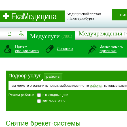
медицинский портал
Пои
г. Екатеринбурга
Медучреждения
(
Медуслуги
(7801)
Прием
Вакцинация,
Лечение
специалиста
прививки
Подбор услуг
районы
вы можете ограничить поиск, выбрав именно те
районы
, которые вам 
Режим работы:
в выходные дни
круглосуточно
Снятие брекет-системы