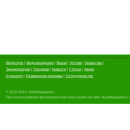
Медуслуги
|
Медучреждения
|
Врачи
|
Аптеки
|
Лекарства
|
Энциклопедия
|
Горздрав
|
Новости
|
Статьи
|
Акции
О проекте
|
Размещение рекламы
|
Сотрудничество
© 2010-2015 «ЕкаМедицина»
При использовании материалов портала ссылка на сайт «ЕкаМедицина» 