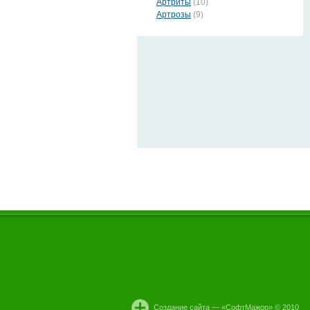
Артриты
(10)
Артрозы
(9)
Создание сайта — «
СофтМажор
» © 2010