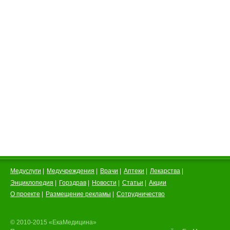
Медуслуги
|
Медучреждения
|
Врачи
|
Аптеки
|
Лекарства
|
Энциклопедия
|
Горздрав
|
Новости
|
Статьи
|
Акции
О проекте
|
Размещение рекламы
|
Сотрудничество
© 2010-2015 «ЕкаМедицина»