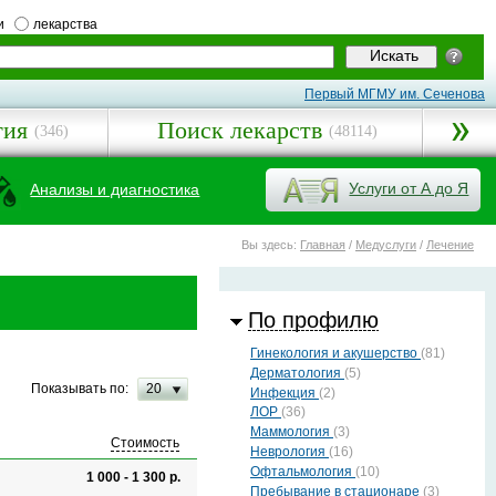
и
лекарства
Первый МГМУ им. Сеченова
гия
Поиск лекарств
(346)
(48114)
Услуги от А до Я
Анализы и диагностика
Вы здесь:
Главная
/
Медуслуги
/
Лечение
По профилю
Гинекология и акушерство
(81)
Дерматология
(5)
Показывать по:
20
Инфекция
(2)
ЛОР
(36)
Маммология
(3)
Стоимость
Неврология
(16)
Офтальмология
(10)
1 000 - 1 300 р.
Пребывание в стационаре
(3)