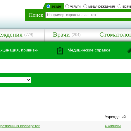
везде
услуги
медучреждения
врач
Поиск
еждения
Врачи
Стоматоло
(779)
(204)
акцинация, прививки
Медицинские справки
Учреждений
арственных препаратов
4 клиники