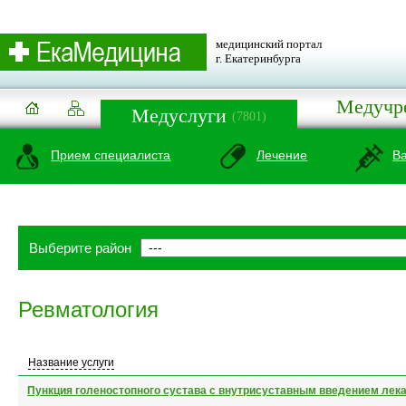
медицинский портал
г. Екатеринбурга
Медучр
Медуслуги
(7801)
Прием специалиста
Лечение
В
Выберите район
Ревматология
Название услуги
Пункция голеностопного сустава с внутрисуставным введением лек