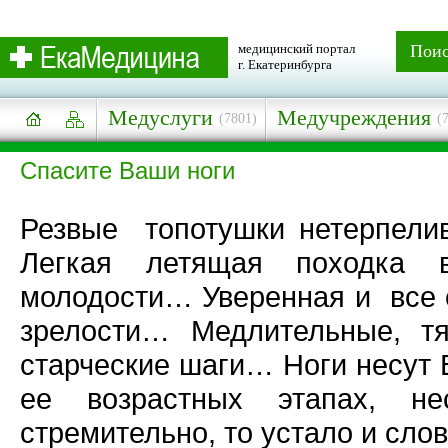
медицинский портал
Пои
г. Екатеринбурга
Медуслуги
Медучреждения
(7801)
(
Спасите Ваши ноги
Резвые
топотушки нетерпели
Легкая летящая походка в
молодости… Уверенная и
все
зрелости… Медлительные, т
старческие шаги… Ноги несут 
ее возрастных этапах, н
стремительно, то устало и сло