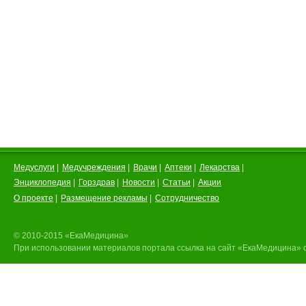
Медуслуги
|
Медучреждения
|
Врачи
|
Аптеки
|
Лекарства
|
Энциклопедия
|
Горздрав
|
Новости
|
Статьи
|
Акции
О проекте
|
Размещение рекламы
|
Сотрудничество
© 2010-2015 «ЕкаМедицина»
При использовании материалов портала ссылка на сайт «ЕкаМедицина» 