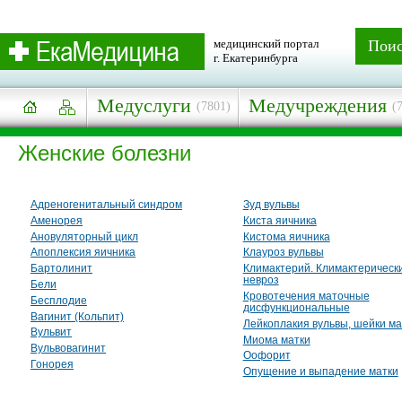
медицинский портал
Пои
г. Екатеринбурга
Медуслуги
Медучреждения
(7801)
(
Женские болезни
Адреногенитальный синдром
Зуд вульвы
Аменорея
Киста яичника
Ановуляторный цикл
Кистома яичника
Апоплексия яичника
Клауроз вульвы
Бартолинит
Климактерий. Климактерическ
невроз
Бели
Кровотечения маточные
Бесплодие
дисфункциональные
Вагинит (Кольпит)
Лейкоплакия вульвы, шейки ма
Вульвит
Миома матки
Вульвовагинит
Оофорит
Гонорея
Опущение и выпадение матки