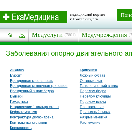
медицинский портал
Пои
г. Екатеринбурга
Медуслуги
Медучреждения
(7801)
(
Заболевания опорно-двигательного а
Анкилоз
Кривошея
Бурсит
Ложный сустав
Врожденная косолапость
Остеомиелит
Врожденная мышечная кривошея
Патологический вывих
Врожденный вывих бедра
Перелом бедра
Вывихи
Перелом ключицы
Гемартроз
Перелом плеча
Искривление 1 пальца стопы
Плоскостопие
Кефалгематома
Привычный вывих
Контрактура дюпюитрена
Разрыв мениска
Контрактура суставов
Растяжение
Косолапость