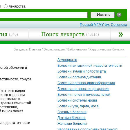
и
лекарства
Первый МГМУ им. Сеченова
гия
Поиск лекарств
(346)
(48114)
Вы здесь:
Главная
/
Энциклопедия
/
Заболевания
/
Хирургические болезни
Акушерство
Болезни витаминной недостаточности
стой оболочки и
Болезни зубов и полости рта
Болезни органов дыхания
стичности, тонуса,
Болезни органов кровообращения
Болезни органов пищеварения
тчетливо виден
Болезни почек и мочевых путей
ся во взрослом
нно только к
Болезни системы крови
 травмы слизистой
Болезни уха, горла, носа
остепенно,
й кишок может
Глазные болезни
Детские болезни
ь недостаточности
Женские болезни
.
Заболевания опорно-двигательного