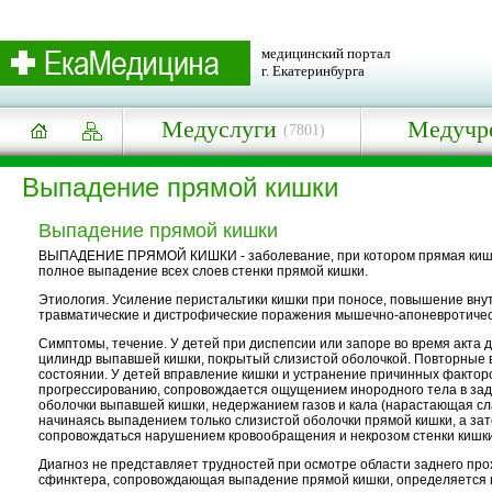
медицинский портал
г. Екатеринбурга
Медуслуги
Медучр
(7801)
Выпадение прямой кишки
Выпадение прямой кишки
ВЫПАДЕНИЕ ПРЯМОЙ КИШКИ - заболевание, при котором прямая кишка 
полное выпадение всех слоев стенки прямой кишки.
Этиология. Усиление перистальтики кишки при поносе, повышение вну
травматические и дистрофические поражения мышечно-апоневротическ
Симптомы, течение. У детей при диспепсии или запоре во время акта 
цилиндр выпавшей кишки, покрытый слизистой оболочкой. Повторные в
состоянии. У детей вправление кишки и устранение причинных факторов
прогрессированию, сопровождается ощущением инородного тела в задн
оболочки выпавшей кишки, недержанием газов и кала (нарастающая сл
начинаясь выпадением только слизистой оболочки прямой кишки, а за
сопровождаться нарушением кровообращения и некрозом стенки кишки
Диагноз не представляет трудностей при осмотре области заднего про
сфинктера, сопровождающая выпадение прямой кишки, определяется п