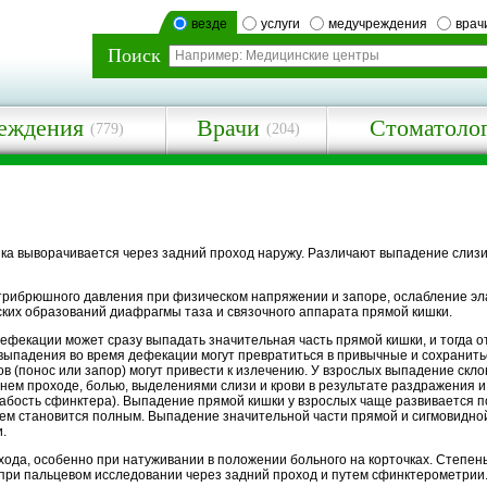
везде
услуги
медучреждения
врач
Поиск
еждения
Врачи
Стоматоло
(779)
(204)
выворачивается через задний проход наружу. Различают выпадение слизи
трибрюшного давления при физическом напряжении и запоре, ослабление эла
их образований диафрагмы таза и связочного аппарата прямой кишки.
дефекации может сразу выпадать значительная часть прямой кишки, и тогда о
ыпадения во время дефекации могут превратиться в привычные и сохранить
 (понос или запор) могут привести к излечению. У взрослых выпадение скло
ем проходе, болью, выделениями слизи и крови в результате раздражения и
абость сфинктера). Выпадение прямой кишки у взрослых чаще развивается п
тем становится полным. Выпадение значительной части прямой и сигмовидно
.
хода, особенно при натуживании в положении больного на корточках. Степен
ри пальцевом исследовании через задний проход и путем сфинктерометрии