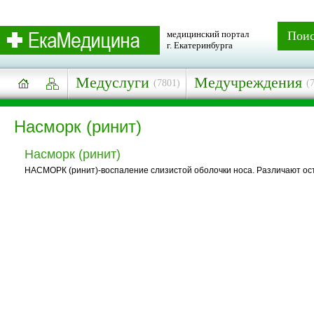
медицинский портал
Пои
г. Екатеринбурга
Медуслуги
Медучреждения
(7801)
(
Насморк (ринит)
Насморк (ринит)
НАСМОРК (ринит)-воспаление слизистой оболочки носа. Различают ост