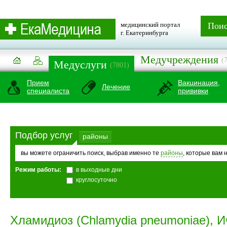
медицинский портал
Пои
г. Екатеринбурга
Медучреждения
(
Медуслуги
(7801)
Прием
Вакцинация,
Лечение
специалиста
прививки
Подбор услуг
районы
вы можете ограничить поиск, выбрав именно те
районы
, которые вам 
Режим работы:
в выходные дни
круглосуточно
Хламидиоз (Chlamydia pneumoniae), 