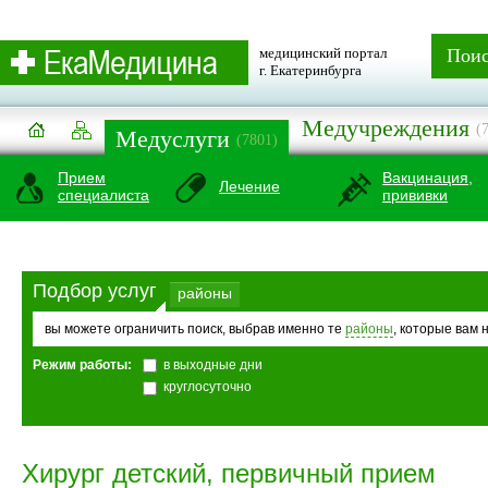
медицинский портал
Пои
г. Екатеринбурга
Медучреждения
(
Медуслуги
(7801)
Прием
Вакцинация,
Лечение
специалиста
прививки
Подбор услуг
районы
вы можете ограничить поиск, выбрав именно те
районы
, которые вам 
Режим работы:
в выходные дни
круглосуточно
Хирург детский, первичный прием