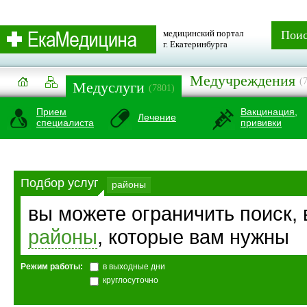
медицинский портал
Пои
г. Екатеринбурга
Медучреждения
(
Медуслуги
(7801)
Прием
Вакцинация,
Лечение
специалиста
прививки
Подбор услуг
районы
вы можете ограничить поиск,
районы
, которые вам нужны
Режим работы:
в выходные дни
круглосуточно