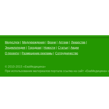
Медуслуги
|
Медучреждения
|
Врачи
|
Аптеки
|
Лекарства
|
Энциклопедия
|
Горздрав
|
Новости
|
Статьи
|
Акции
О проекте
|
Размещение рекламы
|
Сотрудничество
© 2010-2015 «ЕкаМедицина»
При использовании материалов портала ссылка на сайт «ЕкаМедицина» 