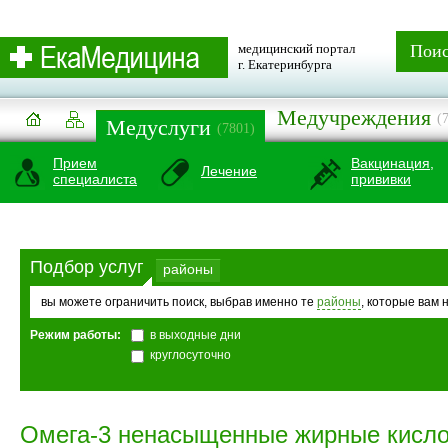
медицинский портал
Пои
г. Екатеринбурга
Медучреждения
(
Медуслуги
(7801)
Прием
Вакцинация,
Лечение
специалиста
прививки
Подбор услуг
районы
вы можете ограничить поиск, выбрав именно те
районы
, которые вам 
Режим работы:
в выходные дни
круглосуточно
Омега-3 ненасыщенные жирные кисл