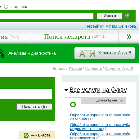
и
лекарства
Первый МГМУ им. Сеченова
гия
Поиск лекарств
(346)
(48114)
Услуги от А до Я
Анализы и диагностика
Вы здесь:
Главная
/
Медуслуги
/
Услуги - от А до Я
Все услуги на букву
другая буква
О
Обработка корневого канала зуба
лазерная
(1)
Обработка корневого канала зуба
медикаментозная
(1)
Обработка корневого канала зуба
— на карте
механическая
(3)