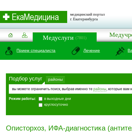
медицинский портал
г. Екатеринбурга
Медучр
Медуслуги
(7801)
Прием специалиста
Лечение
В
Подбор услуг
районы
вы можете ограничить поиск, выбрав именно те
районы
, которые вам 
Режим работы:
в выходные дни
круглосуточно
Описторхоз, ИФА-диагностика (антите