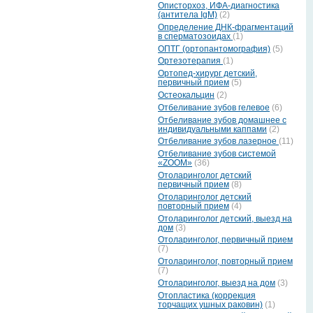
Описторхоз, ИФА-диагностика
(антитела IgМ)
(2)
Определение ДНК-фрагментаций
в сперматозоидах
(1)
ОПТГ (ортопантомография)
(5)
Ортезотерапия
(1)
Ортопед-хирург детский,
первичный прием
(5)
Остеокальцин
(2)
Отбеливание зубов гелевое
(6)
Отбеливание зубов домашнее с
индивидуальными каппами
(2)
Отбеливание зубов лазерное
(11)
Отбеливание зубов системой
«ZOOM»
(36)
Отоларинголог детский
первичный прием
(8)
Отоларинголог детский
повторный прием
(4)
Отоларинголог детский, выезд на
дом
(3)
Отоларинголог, первичный прием
(7)
Отоларинголог, повторный прием
(7)
Отоларинголог, выезд на дом
(3)
Отопластика (коррекция
торчащих ушных раковин)
(1)