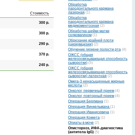
Обработка
пародонтального кармана
лазерная
(1)
Стоимость
Обработка
пародонтального кармана
300 р.
медикоментозная
(2)
Обработка шейки матки
300 р.
солковагином
(1)
Обрезание крайней плоти
290 р.
(циркумцизия)
(2)
Обучение гигиене полости рта
(4)
370 р.
ОЖСС (общая
железосвязывающая способность
сыворотки)
(5)
240 р.
ОЖСС (общая
железосвязывающая способность
сыворотки) латентная
(2)
Омега-3 ненасыщенные жирные
кислоты
(2)
Онколог, первичный прием
(4)
Онколог, повторный прием
(4)
Операция Бергмана
(1)
Операция Винкельмана
(1)
Операция Иванисевича
(1)
Операция Коккета
(1)
Опиаты в моче
(2)
Описторхоз, ИФА-диагностика
(антитела IgG)
(5)