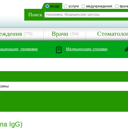
везде
услуги
медучреждения
врач
Поиск
еждения
Врачи
Стоматоло
(779)
(204)
акцинация, прививки
Медицинские справки
нужны
ла IgG)