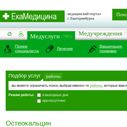
медицинский портал
Пои
г. Екатеринбурга
Медучреждения
(
Медуслуги
(7801)
Прием
Вакцинация,
Лечение
специалиста
прививки
Подбор услуг
районы
вы можете ограничить поиск, выбрав именно те
районы
, которые вам 
Режим работы:
в выходные дни
круглосуточно
Остеокальцин