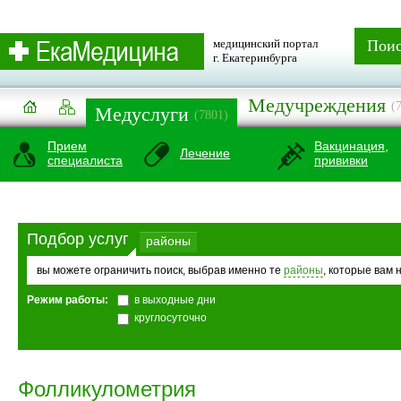
медицинский портал
Пои
г. Екатеринбурга
Медучреждения
(
Медуслуги
(7801)
Прием
Вакцинация,
Лечение
специалиста
прививки
Подбор услуг
районы
вы можете ограничить поиск, выбрав именно те
районы
, которые вам 
Режим работы:
в выходные дни
круглосуточно
Фолликулометрия