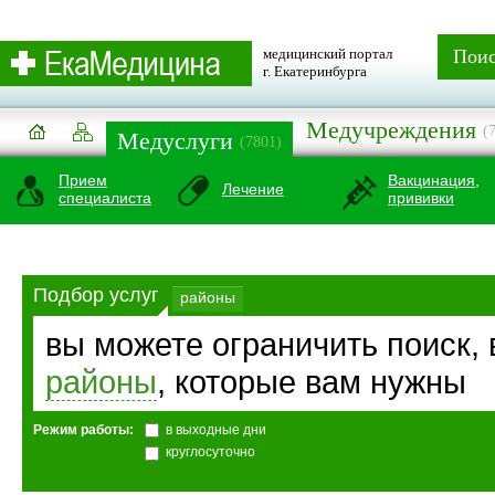
медицинский портал
Пои
г. Екатеринбурга
Медучреждения
(
Медуслуги
(7801)
Прием
Вакцинация,
Лечение
специалиста
прививки
Подбор услуг
районы
вы можете ограничить поиск,
районы
, которые вам нужны
Режим работы:
в выходные дни
круглосуточно