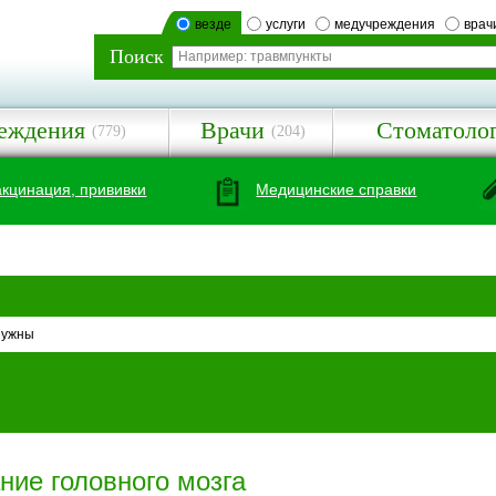
везде
услуги
медучреждения
врач
Поиск
еждения
Врачи
Стоматоло
(779)
(204)
акцинация, прививки
Медицинские справки
нужны
ние головного мозга