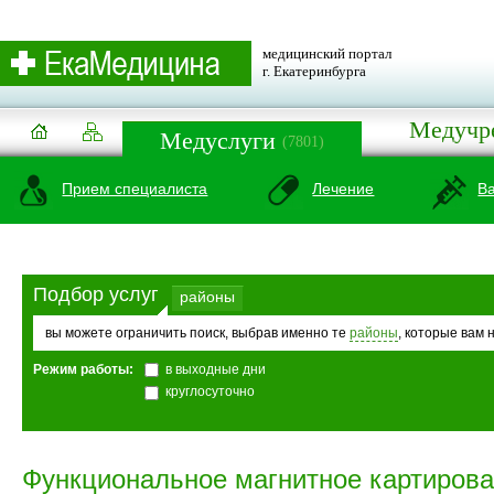
медицинский портал
г. Екатеринбурга
Медучр
Медуслуги
(7801)
Прием специалиста
Лечение
В
Подбор услуг
районы
вы можете ограничить поиск, выбрав именно те
районы
, которые вам 
Режим работы:
в выходные дни
круглосуточно
Функциональное магнитное картирова