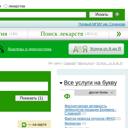
и
лекарства
Первый МГМУ им. Сеченова
гия
Поиск лекарств
(346)
(48114)
Услуги от А до Я
Анализы и диагностика
Вы здесь:
Главная
/
Медуслуги
/
Услуги - от А до Я
Все услуги на букву
другая буква
Ф
Фагоцитарная активность
лейкоцитов (реакция Бермана -
Славской)
(2)
Фактор некроза опухоли (ФНО)
(2)
Ферритин
(4)
— на карте