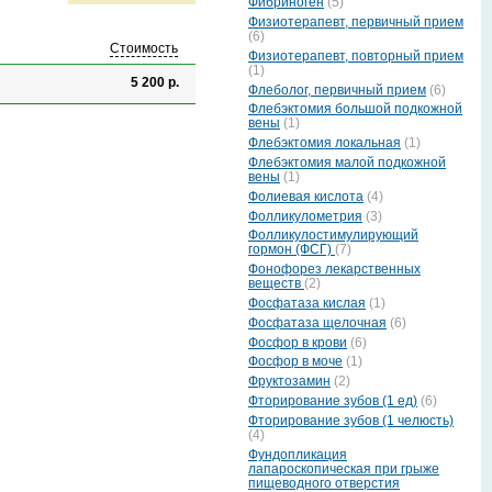
Фибриноген
(5)
Физиотерапевт, первичный прием
(6)
Стоимость
Физиотерапевт, повторный прием
(1)
5 200 р.
Флеболог, первичный прием
(6)
Флебэктомия большой подкожной
вены
(1)
Флебэктомия локальная
(1)
Флебэктомия малой подкожной
вены
(1)
Фолиевая кислота
(4)
Фолликулометрия
(3)
Фолликулостимулирующий
гормон (ФСГ)
(7)
Фонофорез лекарственных
веществ
(2)
Фосфатаза кислая
(1)
Фосфатаза щелочная
(6)
Фосфор в крови
(6)
Фосфор в моче
(1)
Фруктозамин
(2)
Фторирование зубов (1 ед)
(6)
Фторирование зубов (1 челюсть)
(4)
Фундопликация
лапароскопическая при грыже
пищеводного отверстия