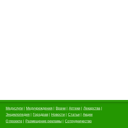
Медуслуги
|
Медучреждения
|
Врачи
|
Аптеки
|
Лекарства
|
Энциклопедия
|
Горздрав
|
Новости
|
Статьи
|
Акции
О проекте
|
Размещение рекламы
|
Сотрудничество