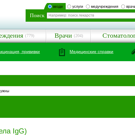
везде
услуги
медучреждения
врач
Поиск
еждения
Врачи
Стоматоло
(779)
(204)
акцинация, прививки
Медицинские справки
нужны
ела IgG)