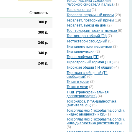
Тендопластика сухожилия
глубокого сгибателя пальца
(1)
Теплолечение
(1)
Стоимость
Терапевт, первичный прием
(29)
Терапевт, повторный прием
(19)
300 р.
Терапевт, выезд на дом
(2)
Тест толерантности к глюкозе
(6)
300 р.
Тестостерон общий (Тс)
(7)
Тестостерон свободный
(5)
340 р.
Тимпанометрия первичная
(3)
Тимпанопункция
(2)
340 р.
Тиреоглобулин (ТГ)
(6)
Тиреотропный гормон (ТТГ)
(6)
240 р.
Тироксин общий (Т4 общий)
(4)
Тироксин свободный (Т4
свободный)
(6)
Титан в крови
(2)
Титан в моче
(2)
ТКДГ (транскраниальная
допплерография)
(4)
Токсокароз, ИФА-диагностика
(антитела IgG)
(5)
Токсоплазмоз (Тoxoplasma gondii),
индекс авидности к IgG
(1)
Токсоплазмоз (Тoxoplasma gondii),
ИФА-диагностика (антитела IgG)
(6)