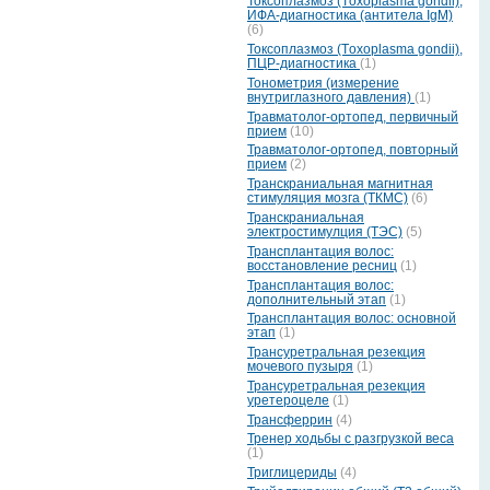
Токсоплазмоз (Тoxoplasma gondii),
ИФА-диагностика (антитела IgМ)
(6)
Токсоплазмоз (Тoxoplasma gondii),
ПЦР-диагностика
(1)
Тонометрия (измерение
внутриглазного давления)
(1)
Травматолог-ортопед, первичный
прием
(10)
Травматолог-ортопед, повторный
прием
(2)
Транскраниальная магнитная
стимуляция мозга (ТКМС)
(6)
Транскраниальная
электростимулция (ТЭС)
(5)
Трансплантация волос:
восстановление ресниц
(1)
Трансплантация волос:
дополнительный этап
(1)
Трансплантация волос: основной
этап
(1)
Трансуретральная резекция
мочевого пузыря
(1)
Трансуретральная резекция
уретероцеле
(1)
Трансферрин
(4)
Тренер ходьбы с разгрузкой веса
(1)
Триглицериды
(4)