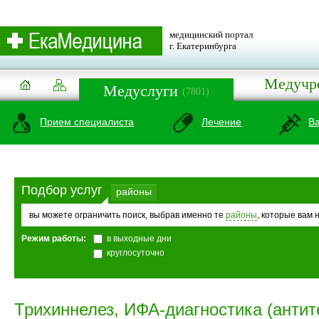
медицинский портал
г. Екатеринбурга
Медучр
Медуслуги
(7801)
Прием специалиста
Лечение
В
Подбор услуг
районы
вы можете ограничить поиск, выбрав именно те
районы
, которые вам 
Режим работы:
в выходные дни
круглосуточно
Трихиннелез, ИФА-диагностика (антит