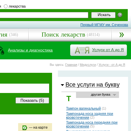
и
лекарства
Первый МГМУ им. Сеченова
гия
Поиск лекарств
(346)
(48114)
Услуги от А до Я
Анализы и диагностика
Вы здесь:
Главная
/
Медуслуги
/
Услуги - от А до Я
Все услуги на букву
другая буква
Т
Тампон вагинальный
(1)
Тампонада носа задняя при
кровотечении
(2)
Тампонада носа передняя при
кровотечении
(5)
— на карте