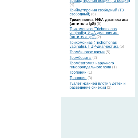
Трийодтиронин общий (Т3 общий)
(4)
Трийодтиронин свободный (Т3
свободный)
(6)
Трихиннелез, ИФА-диагностика
(антитела IgG)
(5)
Трихомониаз (Trichomonas
vaginalis), ИФА-диагностика
(антитела IgG)
(2)
Трихомониаз (Trichomonas
vaginalis), ПЦР-диагностика
(5)
Тромбиновое время
(5)
Тромбоциты
(2)
Тромбэктомия наружного
геморроидального узла
(1)
Тропонин
(1)
Тропонин
(3)
Туалет крайней плоти у детей и
разведение синехий
(2)