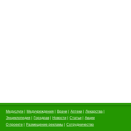
Медуслуги
|
Медучреждения
|
Врачи
|
Аптеки
|
Лекарства
|
Энциклопедия
|
Горздрав
|
Новости
|
Статьи
|
Акции
О проекте
|
Размещение рекламы
|
Сотрудничество