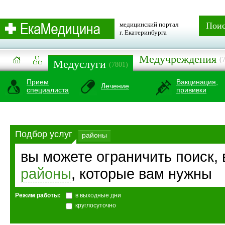
медицинский портал
Пои
г. Екатеринбурга
Медучреждения
(
Медуслуги
(7801)
Прием
Вакцинация,
Лечение
специалиста
прививки
Подбор услуг
районы
вы можете ограничить поиск,
районы
, которые вам нужны
Режим работы:
в выходные дни
круглосуточно