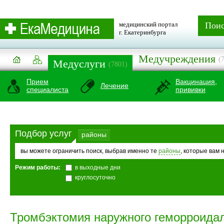
медицинский портал
Пои
г. Екатеринбурга
Медучреждения
(
Медуслуги
(7801)
Прием
Вакцинация,
Лечение
специалиста
прививки
Подбор услуг
районы
вы можете ограничить поиск, выбрав именно те
районы
, которые вам 
Режим работы:
в выходные дни
круглосуточно
Тромбэктомия наружного геморроидал