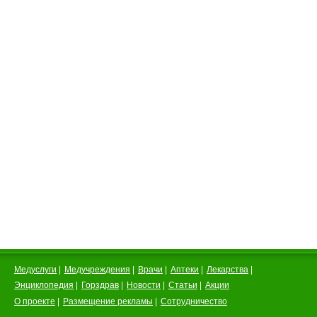
Медуслуги
|
Медучреждения
|
Врачи
|
Аптеки
|
Лекарства
|
Энциклопедия
|
Горздрав
|
Новости
|
Статьи
|
Акции
О проекте
|
Размещение рекламы
|
Сотрудничество