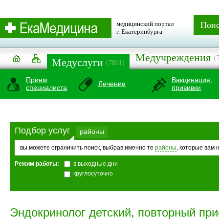
медицинский портал
Пои
г. Екатеринбурга
Медучреждения
(
Медуслуги
(7801)
Прием
Вакцинация,
Лечение
специалиста
прививки
Подбор услуг
районы
вы можете ограничить поиск, выбрав именно те
районы
, которые вам 
Режим работы:
в выходные дни
круглосуточно
Эндокринолог детский, повторный пр