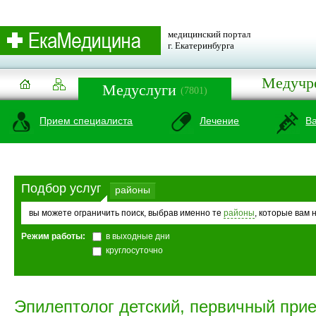
медицинский портал
г. Екатеринбурга
Медучр
Медуслуги
(7801)
Прием специалиста
Лечение
В
Подбор услуг
районы
вы можете ограничить поиск, выбрав именно те
районы
, которые вам 
Режим работы:
в выходные дни
круглосуточно
Эпилептолог детский, первичный при