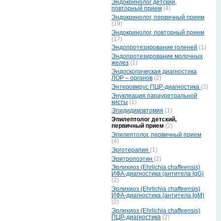
Эндокринолог детский,
повторный прием
(4)
Эндокринолог, первичный прием
(19)
Эндокринолог, повторный прием
(17)
Эндопротезирование голеней
(1)
Эндопротезирование молочных
желез
(1)
Эндоскопическая диагностика
ЛОР – органов
(2)
Энтеровирус ПЦР-диагностика
(2)
Энуклеация парауретральной
кисты
(1)
Эпидидимэктомия
(1)
Эпилептолог детский,
первичный прием
(2)
Эпилептолог, первичный прием
(4)
Эрготерапия
(1)
Эритропоэтин
(2)
Эрлихиоз (Ehrlichia chaffeensis)
ИФА-диагностика (антитела IgG)
(2)
Эрлихиоз (Ehrlichia chaffeensis)
ИФА-диагностика (антитела IgM)
(2)
Эрлихиоз (Ehrlichia chaffeensis)
ПЦР-диагностика
(2)