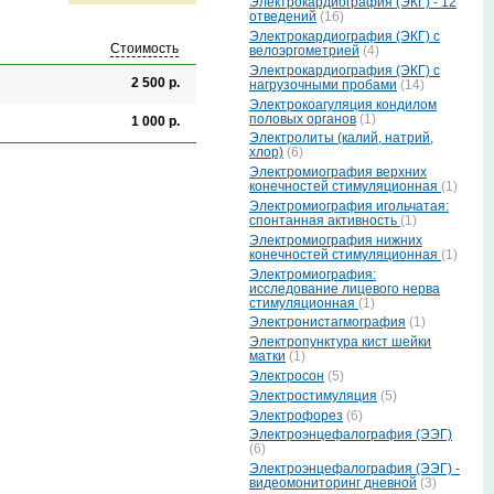
Электрокардиография (ЭКГ) - 12
отведений
(16)
Электрокардиография (ЭКГ) с
Стоимость
велоэргометрией
(4)
Электрокардиография (ЭКГ) с
2 500 р.
нагрузочными пробами
(14)
Электрокоагуляция кондилом
половых органов
(1)
1 000 р.
Электролиты (калий, натрий,
хлор)
(6)
Электромиография верхних
конечностей стимуляционная
(1)
Электромиография игольчатая:
спонтанная активность
(1)
Электромиография нижних
конечностей стимуляционная
(1)
Электромиография:
исследование лицевого нерва
стимуляционная
(1)
Электронистагмография
(1)
Электропунктура кист шейки
матки
(1)
Электросон
(5)
Электростимуляция
(5)
Электрофорез
(6)
Электроэнцефалография (ЭЭГ)
(6)
Электроэнцефалография (ЭЭГ) -
видеомониторинг дневной
(3)