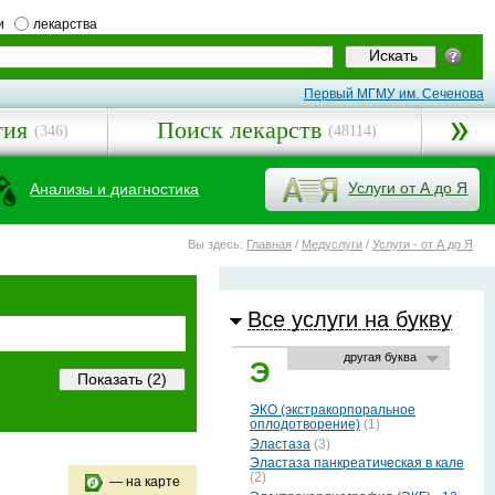
и
лекарства
Первый МГМУ им. Сеченова
гия
Поиск лекарств
(346)
(48114)
Услуги от А до Я
Анализы и диагностика
Вы здесь:
Главная
/
Медуслуги
/
Услуги - от А до Я
Все услуги на букву
другая буква
Э
ЭКО (экстракорпоральное
оплодотворение)
(1)
Эластаза
(3)
Эластаза панкреатическая в кале
(2)
— на карте