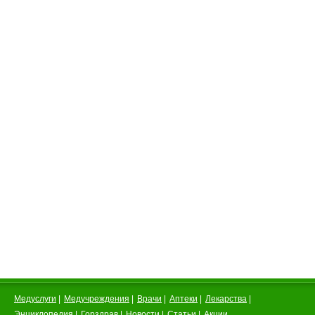
Медуслуги
|
Медучреждения
|
Врачи
|
Аптеки
|
Лекарства
|
Энциклопедия
|
Горздрав
|
Новости
|
Статьи
|
Акции