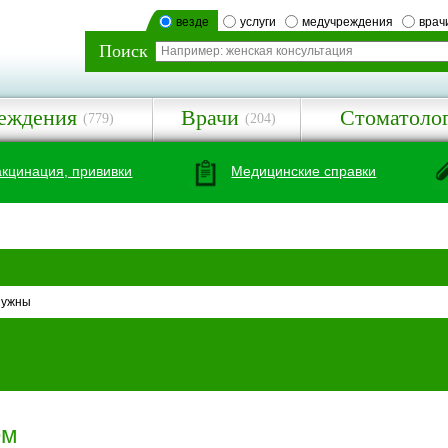
везде
услуги
медучреждения
врач
Поиск
еждения
Врачи
Стоматоло
(779)
(204)
акцинация, прививки
Медицинские справки
нужны
ем