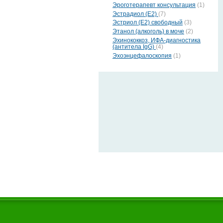
Эроготерапевт консультация
(1)
Эстрадиол (Е2)
(7)
Эстриол (Е2) свободный
(3)
Этанол (алкоголь) в моче
(2)
Эхинококкоз, ИФА-диагностика
(антитела IgG)
(4)
Эхоэнцефалоскопия
(1)