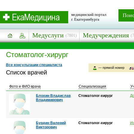
медицинский портал
Пои
г. Екатеринбурга
Медуслуги
Медучреждения
(7801)
(
Стоматолог-хирург
Все консультации специалиста
— прямой номер
Список врачей
Фото и ФИО врача
Специализация
У
Блохин Владислав
Стоматолог-хирург
До
Владимирович
Бурдин Валерий
Стоматолог-хирург
И
Викторович