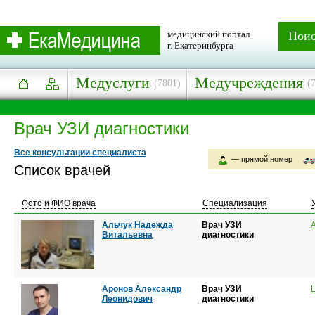
медицинский портал
Пои
г. Екатеринбурга
Медуслуги
Медучреждения
(7801)
(
Врач УЗИ диагностики
Все консультации специалиста
— прямой номер
Список врачей
Фото и ФИО врача
Специализация
Альчук Надежда
Врач УЗИ
Витальевна
диагностики
Аронов Александр
Врач УЗИ
Леонидович
диагностики