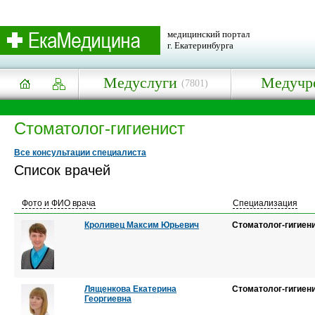
медицинский портал
г. Екатеринбурга
Медуслуги
Медучр
(7801)
Стоматолог-гигиенист
Все консультации специалиста
Список врачей
Фото и ФИО врача
Специализация
Кроливец Максим Юрьевич
Стоматолог-гигиен
Лященкова Екатерина
Стоматолог-гигиен
Георгиевна