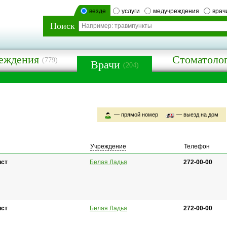
везде
услуги
медучреждения
врач
Поиск
еждения
Стоматоло
(779)
Врачи
(204)
— прямой номер
— выезд на дом
Учреждение
Телефон
ист
Белая Ладья
272-00-00
ист
Белая Ладья
272-00-00