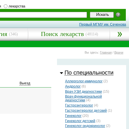
и
лекарства
Первый МГМУ им. Сеченова
гия
Поиск лекарств
(346)
(48114)
Вы здесь:
Главная
/
Врачи
По специальности
Аллерголог-иммунолог
(2)
Выезд
Андролог
(6)
Врач УЗИ диагностики
(15)
Врач функциональной
диагностики
(4)
Гастроэнтеролог
(4)
Гастроэнтеролог детский
(1)
Гинеколог
(20)
Гинеколог детский
(3)
Гинеколог-эндокринолог
(2)