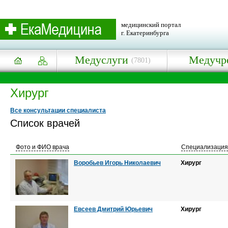
медицинский портал
г. Екатеринбурга
Медуслуги
Медучр
(7801)
Хирург
Все консультации специалиста
Список врачей
Фото и ФИО врача
Специализация
Воробьев Игорь Николаевич
Хирург
Евсеев Дмитрий Юрьевич
Хирург