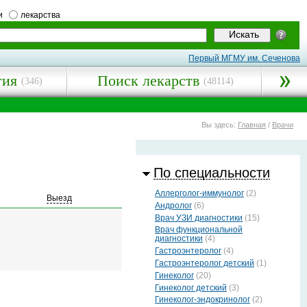
и
лекарства
Первый МГМУ им. Сеченова
гия
Поиск лекарств
(346)
(48114)
Вы здесь:
Главная
/
Врачи
По специальности
Аллерголог-иммунолог
(2)
Выезд
Андролог
(6)
Врач УЗИ диагностики
(15)
Врач функциональной
диагностики
(4)
Гастроэнтеролог
(4)
Гастроэнтеролог детский
(1)
Гинеколог
(20)
Гинеколог детский
(3)
Гинеколог-эндокринолог
(2)