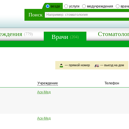
везде
услуги
медучреждения
врач
Поиск
еждения
Стоматоло
(779)
Врачи
(204)
— прямой номер
— выезд на дом
Учреждение
Телефон
Аск-Мед
Аск-Мед