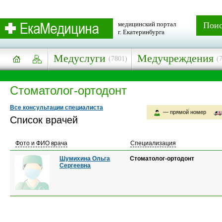
медицинский портал
Пои
г. Екатеринбурга
Медуслуги
Медучреждения
(7801)
(
Стоматолог-ортодонт
Все консультации специалиста
— прямой номер
Список врачей
Фото и ФИО врача
Специализация
Шумихина Ольга
Стоматолог-ортодонт
Сергеевна